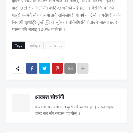
हाम्रो परिचय भएको तर कति चाडो वर्ष वितेछ, मनपर्ने मान्छेसँग हिड्दा
बाटो छिटो र सजिलोसँग काटिन्छ भनेको यहि होला । मेरो जिन्दगीको
गाह्रो समयनै यो वर्ष थियो झनै सजिलोगरी यो वर्ष काटियो । यसैगरी बाकी
जिन्दगी खुशीहुँदै दुखी हुँदै जे सुकै तर उनिसँगसँगै विताउने चाहना छ, र
यसमा पनि मलाई 100% चाहिन्छ ।
Tags
mingle
romantic
आकाश चोचांगी
म यस्तो, म उस्तो भन्ने कुरा सबै घमण्ड हो । सरल सहझ
हास्दै सबै सँग रमाउन पाइयोस् ।